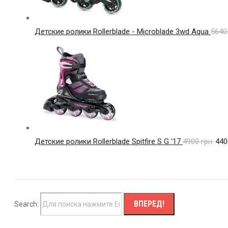
Детские ролики Rollerblade - Microblade 3wd Aqua
564
Детские ролики Rollerblade Spitfire S G '17
4900
грн.
44
Search: